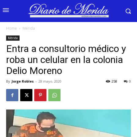
Home
Mérida
Mérida
Entra a consultorio médico y
roba un celular en la colonia
Delio Moreno
By
Jorge Robles
-
28 mayo, 2020
258
0