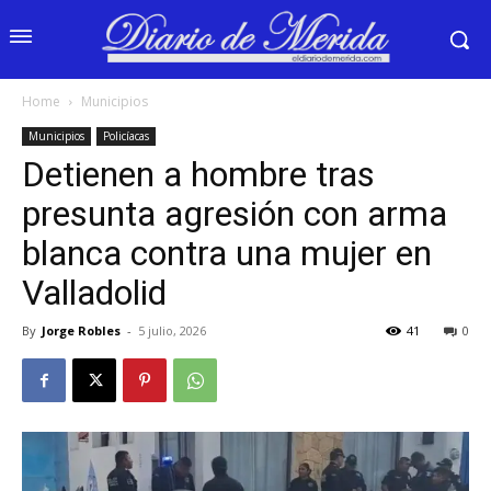
Home
Municipios
Municipios
Policíacas
Detienen a hombre tras
presunta agresión con arma
blanca contra una mujer en
Valladolid
By
Jorge Robles
-
5 julio, 2026
41
0