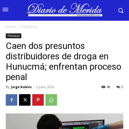
Home
Policíacas
Policíacas
Caen dos presuntos
distribuidores de droga en
Hunucmá; enfrentan proceso
penal
By
Jorge Robles
-
5 julio, 2026
49
0