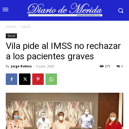
Home
Salud
Salud
Vila pide al IMSS no rechazar
a los pacientes graves
By
Jorge Robles
-
9 julio, 2020
271
0