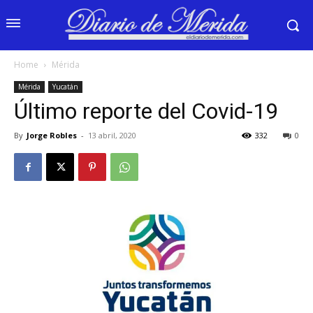
Home
Mérida
Mérida
Yucatán
Último reporte del Covid-19
By
Jorge Robles
-
13 abril, 2020
332
0