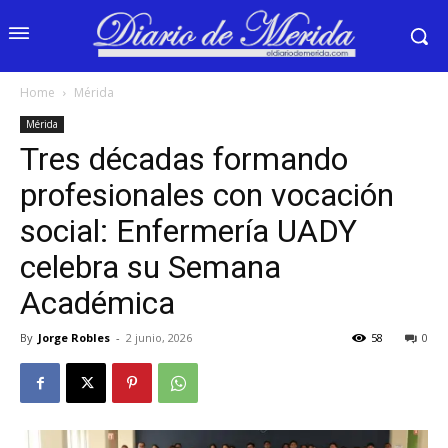
Home
Mérida
Mérida
Tres décadas formando
profesionales con vocación
social: Enfermería UADY
celebra su Semana
Académica
By
Jorge Robles
-
2 junio, 2026
58
0