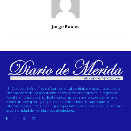
Jorge Robles
"El Diario de Mérida" es tu fuente digital confiable y actualizada para
estar al tanto de los acontecimientos más relevantes en la región de
Yucatán. Nuestro diario digital se compromete a proporcionar una
cobertura completa y objetiva de noticias locales, nacionales e
internacionales, con un enfoque especial en los eventos que impactan a
la comunidad de Mérida y sus alrededores.