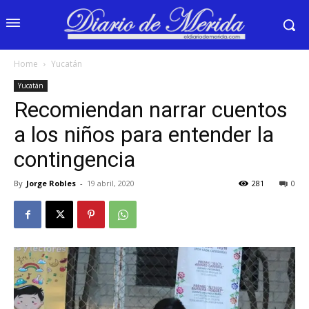
Home
Yucatán
Yucatán
Recomiendan narrar cuentos
a los niños para entender la
contingencia
By
Jorge Robles
-
19 abril, 2020
281
0