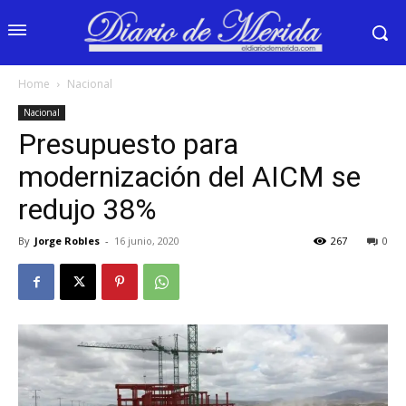
Home
Nacional
Nacional
Presupuesto para
modernización del AICM se
redujo 38%
By
Jorge Robles
-
16 junio, 2020
267
0