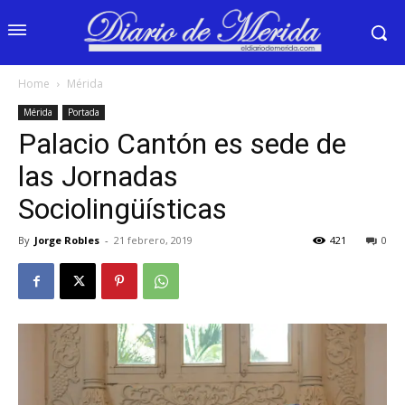
Home
Mérida
Mérida
Portada
Palacio Cantón es sede de
las Jornadas
Sociolingüísticas
By
Jorge Robles
-
21 febrero, 2019
421
0