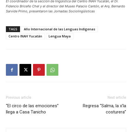
El coordinador de la sección de lingüística del Centro INAH Yucatán, el Dr.
Fidencio Briceño Chel y el director del Museo Palacio Cantón, el Arq. Bernardo
Sarvide Primo, presentaron las Jornadas Sociolingüísticas
TAGS
Año Internacional de las Lenguas Indígenas
Centro INAH Yucatán
Lengua Maya
Previous article
Next article
“El circo de las emociones”
Regresa “Salma, la x’la
llega a Casa Tanicho
costurera”