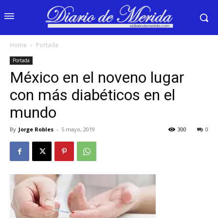
Home
Portada
Portada
México en el noveno lugar
con más diabéticos en el
mundo
By
Jorge Robles
-
5 mayo, 2019
300
0