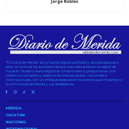
Jorge Robles
"El Diario de Mérida" es tu fuente digital confiable y actualizada para
estar al tanto de los acontecimientos más relevantes en la región de
Yucatán. Nuestro diario digital se compromete a proporcionar una
cobertura completa y objetiva de noticias locales, nacionales e
internacionales, con un enfoque especial en los eventos que impactan a
la comunidad de Mérida y sus alrededores.
MÉRIDA
YUCATÁN
NACIONAL
INTERNACIONAL