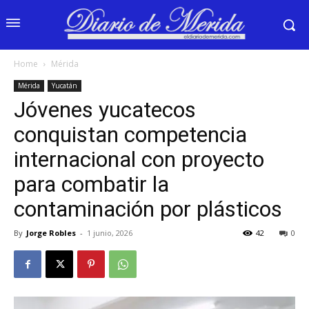
Home
Mérida
Mérida
Yucatán
Jóvenes yucatecos
conquistan competencia
internacional con proyecto
para combatir la
contaminación por plásticos
By
Jorge Robles
-
1 junio, 2026
42
0