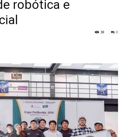
de robótica e
cial
38
0