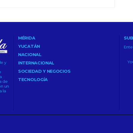
SUB
MÉRIDA
YUCATÁN
Ente
NACIONAL
le y
INTERNACIONAL
SOCIEDAD Y NEGOCIOS
e
a
TECNOLOGÍA
a de
on un
 la