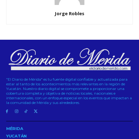
Jorge Robles
"El Diario de Mérida" es tu fuente digital confiable y actualizada para
estar al tanto de los acontecimientos más relevantes en la región de
Yucatán. Nuestro diario digital se compromete a proporcionar una
cobertura completa y objetiva de noticias locales, nacionales e
internacionales, con un enfoque especial en los eventos que impactan a
la comunidad de Mérida y sus alrededores.
MÉRIDA
YUCATÁN