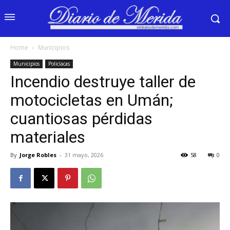
Home
Municipios
Municipios
Policíacas
Incendio destruye taller de
motocicletas en Umán;
cuantiosas pérdidas
materiales
By
Jorge Robles
-
31 mayo, 2026
58
0