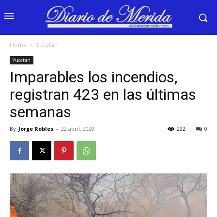
Home
Yucatán
Yucatán
Imparables los incendios,
registran 423 en las últimas
semanas
By
Jorge Robles
-
22 abril, 2020
292
0