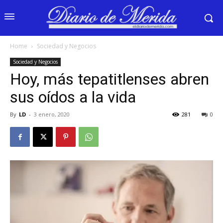
Home
Sociedad y Negocios
Sociedad y Negocios
Hoy, más tepatitlenses abren
sus oídos a la vida
By
LD
-
3 enero, 2020
281
0