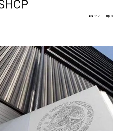
 SHCP
252
0