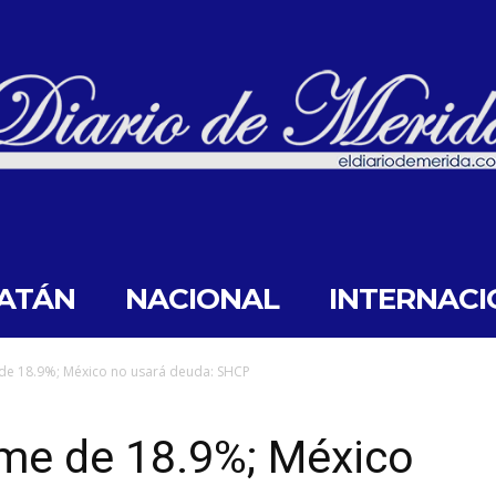
ATÁN
NACIONAL
INTERNACI
de 18.9%; México no usará deuda: SHCP
ome de 18.9%; México