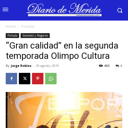
Home
Portada
Portada
Sociedad y Negocios
“Gran calidad” en la segunda
temporada Olimpo Cultura
By
Jorge Robles
-
29 agosto, 2019
465
0