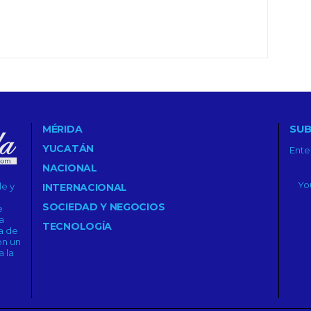
SUB
MÉRIDA
YUCATÁN
Ente
NACIONAL
le y
INTERNACIONAL
SOCIEDAD Y NEGOCIOS
e
a
TECNOLOGÍA
a de
on un
 la