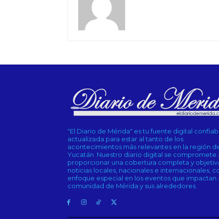
"El Diario de Mérida" es tu fuente digital confiab
actualizada para estar al tanto de los
acontecimientos más relevantes en la región d
Yucatán. Nuestro diario digital se compromete 
proporcionar una cobertura completa y objetiv
noticias locales, nacionales e internacionales, c
enfoque especial en los eventos que impactan a
comunidad de Mérida y sus alrededores.