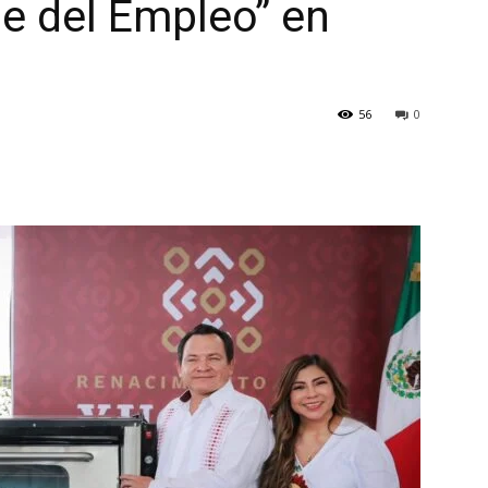
je del Empleo” en
56
0