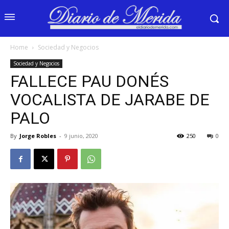
Home
Sociedad y Negocios
Sociedad y Negocios
FALLECE PAU DONÉS
VOCALISTA DE JARABE DE
PALO
By
Jorge Robles
-
9 junio, 2020
250
0