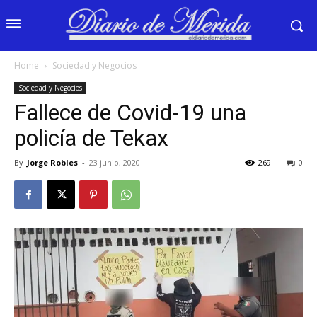
Home
Sociedad y Negocios
Sociedad y Negocios
Fallece de Covid-19 una
policía de Tekax
By
Jorge Robles
-
23 junio, 2020
269
0