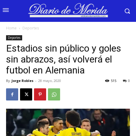
Home
Deportes
Deportes
Estadios sin público y goles
sin abrazos, así volverá el
futbol en Alemania
By
Jorge Robles
-
28 mayo, 2020
515
0