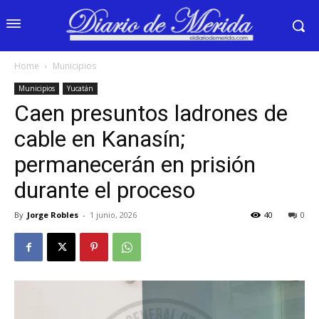
Home
Municipios
Municipios
Yucatán
Caen presuntos ladrones de
cable en Kanasín;
permanecerán en prisión
durante el proceso
By
Jorge Robles
-
1 junio, 2026
40
0