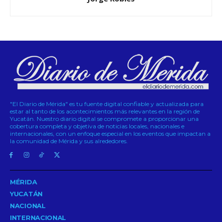
"El Diario de Mérida" es tu fuente digital confiable y actualizada para
estar al tanto de los acontecimientos más relevantes en la región de
Yucatán. Nuestro diario digital se compromete a proporcionar una
cobertura completa y objetiva de noticias locales, nacionales e
internacionales, con un enfoque especial en los eventos que impactan a
la comunidad de Mérida y sus alrededores.
MÉRIDA
YUCATÁN
NACIONAL
INTERNACIONAL