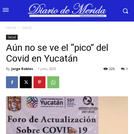
Home
Salud
Salud
Aún no se ve el “pico” del
Covid en Yucatán
By
Jorge Robles
-
1 julio, 2020
226
0