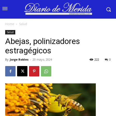
Home
Salud
Salud
Abejas, polinizadores
estragégicos
By
Jorge Robles
-
20 mayo, 2024
222
0