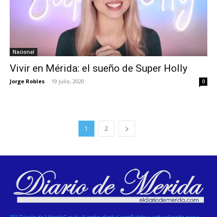
Nacional
Vivir en Mérida: el sueño de Super Holly
Jorge Robles
-
19 julio, 2020
0
1
2
"El Diario de Mérida" es tu fuente digital confiable y actualizada para