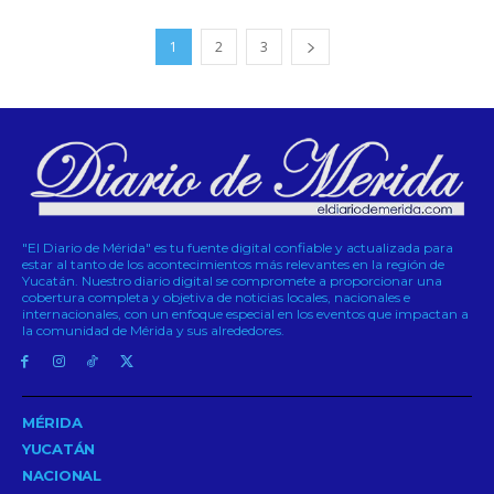
1
2
3
"El Diario de Mérida" es tu fuente digital confiable y actualizada para
estar al tanto de los acontecimientos más relevantes en la región de
Yucatán. Nuestro diario digital se compromete a proporcionar una
cobertura completa y objetiva de noticias locales, nacionales e
internacionales, con un enfoque especial en los eventos que impactan a
la comunidad de Mérida y sus alrededores.
MÉRIDA
YUCATÁN
NACIONAL